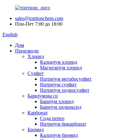
sales@toptionchem.com
Пон-Пет 7:00 до 18:00
English
Дом
Производи
Хлорид
Калцијум хлорид
Магнезијум хлорид
Сулфит
Натријум метабисулфит
Натријум сулфит
Натријум хидросулфит
Баријумова со
Баријум хлорид
Баријум хидроксид
Карбонат
Сода пепео
Натријум бикарбонат
Бромид
Калцијум бромид