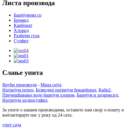
Листа производа
Баријумова со
Бромид
Карбонат
Хлорид
Разбијач гела
Сулфит
Слање упита
Врући производи
-
Мапа сајта
Натријум пепео
,
Безводни натријум бикарбонат
,
Кабр2
,
Пречишћавање воде баријум хлором
,
Баријум и хидроксид
,
Натријум хидросулфит
,
За упите о нашим производима, оставите нам своју е-пошту и
контактирајте нас у року од 24 сата.
упит сада