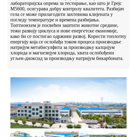
лабораторијска опрема за тестирање, као што је Грејс
М5600, осигурава добру контролу квалитета. Разбијач
гела се може прилагодити захтевима клијената у
погледу температуре и времена разбијања.
Топтионхем је посвећен заштити животне средине,
тежи развоју циклуса и нове енергетске економије,
како би се постигао одрживи развој. Користи топлотну
енергију која се ослобађа током процеса производње
натријум метабисулфита за производњу калцијум
хлорида и магнезијум хлорида, хвата ослобођени
угљен-диоксид за производњу натријум бикарбоната.