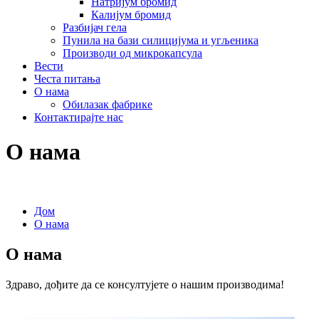
Натријум бромид
Калијум бромид
Разбијач гела
Пунила на бази силицијума и угљеника
Производи од микрокапсула
Вести
Честа питања
О нама
Обилазак фабрике
Контактирајте нас
О нама
Дом
О нама
О нама
Здраво, дођите да се консултујете о нашим производима!