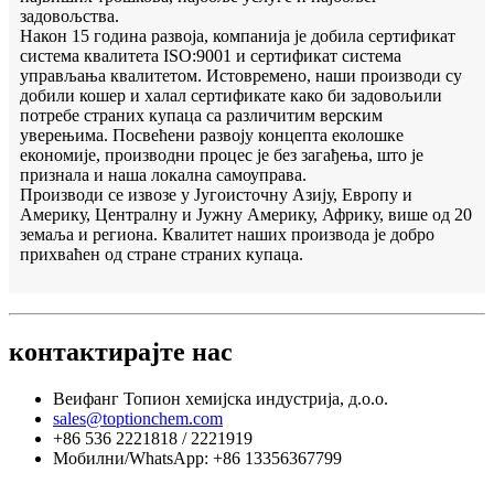
задовољства.
Након 15 година развоја, компанија је добила сертификат
система квалитета ISO:9001 и сертификат система
управљања квалитетом. Истовремено, наши производи су
добили кошер и халал сертификате како би задовољили
потребе страних купаца са различитим верским
уверењима. Посвећени развоју концепта еколошке
економије, производни процес је без загађења, што је
признала и наша локална самоуправа.
Производи се извозе у Југоисточну Азију, Европу и
Америку, Централну и Јужну Америку, Африку, више од 20
земаља и региона. Квалитет наших производа је добро
прихваћен од стране страних купаца.
контактирајте нас
Веифанг Топион хемијска индустрија, д.о.о.
sales@toptionchem.com
+86 536 2221818 / 2221919
Мобилни/WhatsApp: +86 13356367799