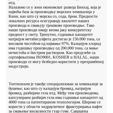
итд.
Налазимо се у зони економског развоја Бинхај, која је
највећа база за производњу морских хемикалија у
Кини, као што су морска со, сода, бром. Предности
локалних ресурса осигуравају квалитет наших
производа и смањују трошкове производње. Тако
наши производи имају веома јаку конкурентску
предност у свету. Тренутно, годишњи капацитет
натријум метабисулфита достигао је 150.000 тона, са
високом чистоћом од најмање 97%. Калцијум хлорид
има годишњу производњу од 200.000 тона, са мање
нечистоћа и бистрим раствором. Као предузеће са
сертификатима ISO9001, KOSHER и HALAL, наши
производи се могу безбедно користити у прехрамбеној
индустрији.
Топтионхем је такође специјализован за хемикалије за
бушење, као што су калцијум бромид, натријум
бромид, разбијачи гела итд. Међу тим производима,
капсулирани разбијач гела има годишњи капацитет од
4000 тона са патентираном технологијом. Широко се
користи у области хидрауличног фрактурирања нафте
за смањење вискозности гуар гуме. Савршена