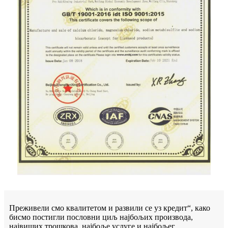
Преживели смо квалитетом и развили се уз кредит“, како
бисмо постигли пословни циљ најбољих производа,
највиших трошкова, најбоље услуге и најбољег