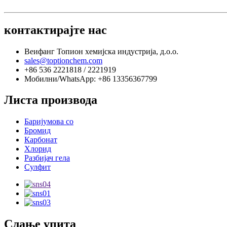
контактирајте нас
Веифанг Топион хемијска индустрија, д.о.о.
sales@toptionchem.com
+86 536 2221818 / 2221919
Мобилни/WhatsApp: +86 13356367799
Листа производа
Баријумова со
Бромид
Карбонат
Хлорид
Разбијач гела
Сулфит
Слање упита