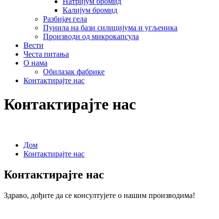
Натријум бромид
Калијум бромид
Разбијач гела
Пунила на бази силицијума и угљеника
Производи од микрокапсула
Вести
Честа питања
О нама
Обилазак фабрике
Контактирајте нас
Контактирајте нас
Дом
Контактирајте нас
Контактирајте нас
Здраво, дођите да се консултујете о нашим производима!