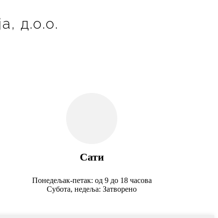
, д.о.о.
Сати
Понедељак-петак: од 9 до 18 часова
Субота, недеља: Затворено