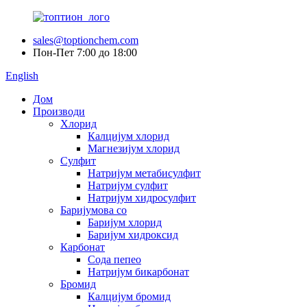
sales@toptionchem.com
Пон-Пет 7:00 до 18:00
English
Дом
Производи
Хлорид
Калцијум хлорид
Магнезијум хлорид
Сулфит
Натријум метабисулфит
Натријум сулфит
Натријум хидросулфит
Баријумова со
Баријум хлорид
Баријум хидроксид
Карбонат
Сода пепео
Натријум бикарбонат
Бромид
Калцијум бромид