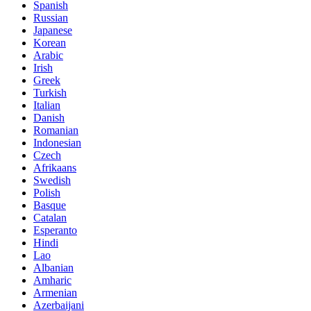
Spanish
Russian
Japanese
Korean
Arabic
Irish
Greek
Turkish
Italian
Danish
Romanian
Indonesian
Czech
Afrikaans
Swedish
Polish
Basque
Catalan
Esperanto
Hindi
Lao
Albanian
Amharic
Armenian
Azerbaijani