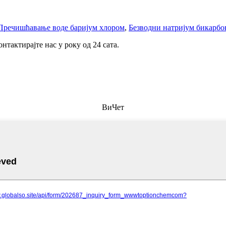
Пречишћавање воде баријум хлором
,
Безводни натријум бикарбо
нтактирајте нас у року од 24 сата.
ВиЧет