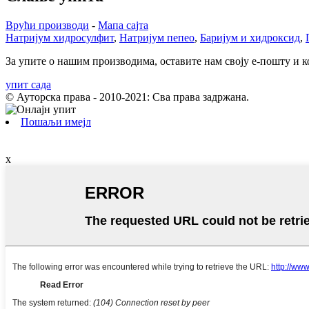
Врући производи
-
Мапа сајта
Натријум хидросулфит
,
Натријум пепео
,
Баријум и хидроксид
,
За упите о нашим производима, оставите нам своју е-пошту и ко
упит сада
© Ауторска права - 2010-2021: Сва права задржана.
Пошаљи имејл
x