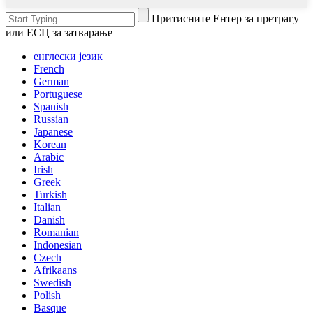
Притисните Ентер за претрагу
или ЕСЦ за затварање
енглески језик
French
German
Portuguese
Spanish
Russian
Japanese
Korean
Arabic
Irish
Greek
Turkish
Italian
Danish
Romanian
Indonesian
Czech
Afrikaans
Swedish
Polish
Basque