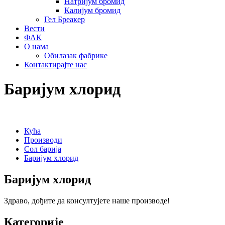
Натријум бромид
Калијум бромид
Гел Бреакер
Вести
ФАК
О нама
Обилазак фабрике
Контактирајте нас
Баријум хлорид
Кућа
Производи
Сол барија
Баријум хлорид
Баријум хлорид
Здраво, дођите да консултујете наше производе!
Категорије