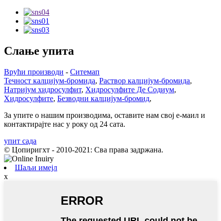
Слање упита
Врући производи
-
Ситемап
Течност калцијум-бромида
,
Раствор калцијум-бромида
,
Натријум хидросулфит
,
Хидросулфите Де Содиум
,
Хидросулфите
,
Безводни калцијум-бромид
,
За упите о нашим производима, оставите нам свој е-маил и
контактирајте нас у року од 24 сата.
упит сада
© Цопиригхт - 2010-2021: Сва права задржана.
Шаљи имејл
x