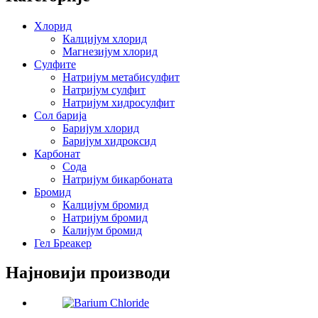
Хлорид
Калцијум хлорид
Магнезијум хлорид
Сулфите
Натријум метабисулфит
Натријум сулфит
Натријум хидросулфит
Сол барија
Баријум хлорид
Баријум хидроксид
Карбонат
Сода
Натријум бикарбоната
Бромид
Калцијум бромид
Натријум бромид
Калијум бромид
Гел Бреакер
Најновији производи