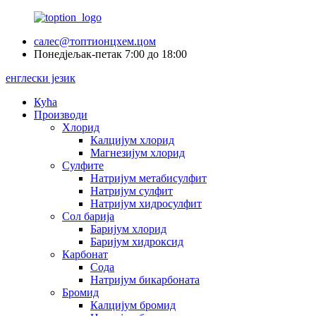
салес@топтионцхем.цом
Понедјељак-петак 7:00 до 18:00
енглески језик
Кућа
Производи
Хлорид
Калцијум хлорид
Магнезијум хлорид
Сулфите
Натријум метабисулфит
Натријум сулфит
Натријум хидросулфит
Сол барија
Баријум хлорид
Баријум хидроксид
Карбонат
Сода
Натријум бикарбоната
Бромид
Калцијум бромид