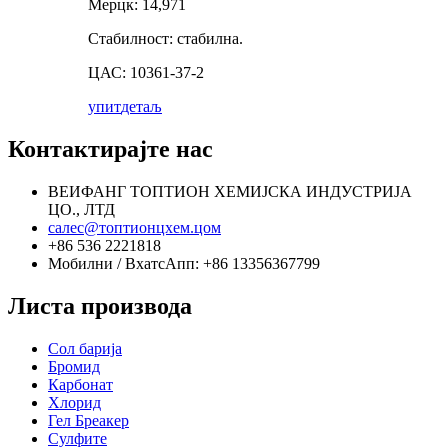
Мерцк: 14,971
Стабилност: стабилна.
ЦАС: 10361-37-2
упит
детаљ
Контактирајте нас
ВЕИФАНГ ТОПТИОН ХЕМИЈСКА ИНДУСТРИЈА
ЦО., ЛТД
салес@топтионцхем.цом
+86 536 2221818
Мобилни / ВхатсАпп: +86 13356367799
Листа производа
Сол барија
Бромид
Карбонат
Хлорид
Гел Бреакер
Сулфите