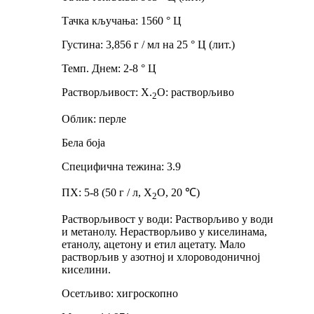
Тачка кључања: 1560 ° Ц
Густина: 3,856 г / мл на 25 ° Ц (лит.)
Темп. Днем: 2-8 ° Ц
Растворљивост: Х.
О: растворљиво
2
Облик: перле
Бела боја
Специфична тежина: 3.9
ПХ: 5-8 (50 г / л, Х
О, 20 ℃)
2
Растворљивост у води: Растворљиво у води
и метанолу. Нерастворљиво у киселинама,
етанолу, ацетону и етил ацетату. Мало
растворљив у азотној и хлороводоничној
киселини.
Осетљиво: хигроскопно