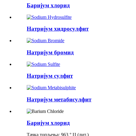
Баријум хлорид
Натријум хидросулфит
Натријум бромид
Натријум сулфит
Натријум метабисулфит
Баријум хлорид
Тачка топљења: 963 ° Ц (лит.)