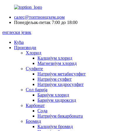
салес@топтионцхем.цом
Понедјељак-петак 7:00 до 18:00
енглески језик
Кућа
Производи
Хлорид
Калцијум хлорид
Магнезијум хлорид
Сулфите
Натријум метабисулфит
Натријум сулфит
Натријум хидросулфит
Сол барија
Баријум хлорид
Баријум хидроксид
Карбонат
Сода
Натријум бикарбоната
Бромид
Калцијум бромид