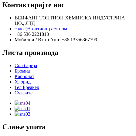
Контактирајте нас
ВЕИФАНГ ТОПТИОН ХЕМИЈСКА ИНДУСТРИЈА
ЦО., ЛТД
салес@топтионцхем.цом
+86 536 2221818
Мобилни / ВхатсАпп: +86 13356367799
Листа производа
Сол барија
Бромид
Карбонат
Хлорид
Гел Бреакер
Сулфите
Слање упита