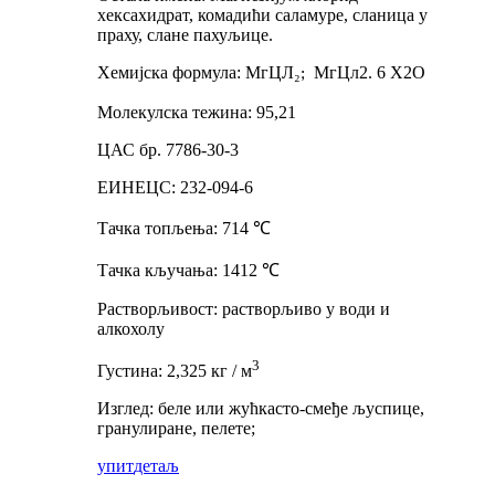
хексахидрат, комадићи саламуре, сланица у
праху, слане пахуљице.
Хемијска формула: МгЦЛ
₂
МгЦл2. 6 Х2О
;
Молекулска тежина: 95,21
ЦАС бр. 7786-30-3
ЕИНЕЦС: 232-094-6
Тачка топљења: 714
℃
Тачка кључања: 1412
℃
Растворљивост: растворљиво у води и
алкохолу
3
Густина: 2,325 кг / м
Изглед: беле или жућкасто-смеђе љуспице,
гранулиране, пелете;
упит
детаљ