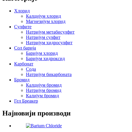
Хлорид
Калцијум хлорид
Магнезијум хлорид
Сулфите
Натријум метабисулфит
Натријум сулфит
Натријум хидросулфит
Сол барија
Баријум хлорид
Баријум хидроксид
Карбонат
Сода
Натријум бикарбоната
Бромид
Калцијум бромид
Натријум бромид
Калијум бромид
Гел Бреакер
Најновији производи