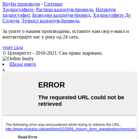
Врући производи
-
Ситемап
Хидросулфите
,
Раствор калцијум-бромида
,
Натријум
хидросулфит
,
Безводни калцијум-бромид
,
Хидросулфите Де
Содиум
,
Течност калцијум-бромида
,
За упите о нашим производима, оставите нам свој е-маил и
контактирајте нас у року од 24 сата.
упит сада
© Цопиригхт - 2010-2021: Сва права задржана.
Шаљи имејл
x