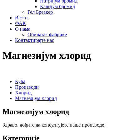
Натријум бромид
Калијум бромид
Гел Бреакер
Вести
ФАК
О нама
Обилазак фабрике
Контактирајте нас
Магнезијум хлорид
Кућа
Производи
Хлорид
Магнезијум хлорид
Магнезијум хлорид
Здраво, дођите да консултујете наше производе!
Категорије