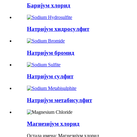
Баријум хлорид
Натријум хидросулфит
Натријум бромид
Натријум сулфит
Натријум метабисулфит
Магнезијум хлорид
Остала имена: Магнезијум хлорид