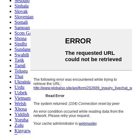
Sesotho
Sinhala
Slovak
Slovenian
Somali
Samoan
Scots Gaelic
Shona
Sindhi
Sundanese
Swahili
Tajik
Tamil
Telugu
Thai
Ukrainian
Urdu
Uzbek
Vietnamese
Welsh
Xhosa
Yiddish
Yoruba
Zulu
Kinyarwanda