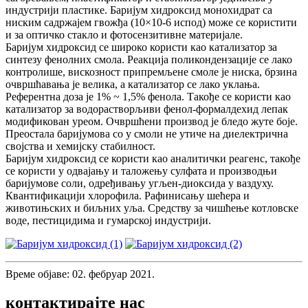
индустрији пластике. Баријум хидроксид монохидрат са
ниским садржајем гвожђа (10×10-6 испод) може се користити
и за оптичко стакло и фотосензитивне материјале.
Баријум хидроксид се широко користи као катализатор за
синтезу фенолних смола. Реакција поликондензације се лако
контролише, вискозност припремљене смоле је ниска, брзина
очвршћавања је велика, а катализатор се лако уклања.
Референтна доза је 1% ~ 1,5% фенола. Такође се користи као
катализатор за водорастворљиви фенол-формалдехид лепак
модификован уреом. Очвршћени производ је бледо жуте боје.
Преостала баријумова со у смоли не утиче на диелектрична
својства и хемијску стабилност.
Баријум хидроксид се користи као аналитички реагенс, такође
се користи у одвајању и таложењу сулфата и производњи
баријумове соли, одређивању угљен-диоксида у ваздуху.
Квантификацији хлорофила. Рафинисању шећера и
животињских и биљних уља. Средству за чишћење котловске
воде, пестицидима и гумарској индустрији.
Време објаве: 02. фебруар 2021.
контактирајте нас