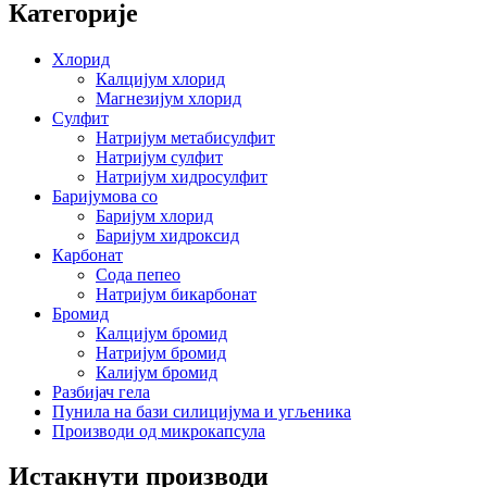
Категорије
Хлорид
Калцијум хлорид
Магнезијум хлорид
Сулфит
Натријум метабисулфит
Натријум сулфит
Натријум хидросулфит
Баријумова со
Баријум хлорид
Баријум хидроксид
Карбонат
Сода пепео
Натријум бикарбонат
Бромид
Калцијум бромид
Натријум бромид
Калијум бромид
Разбијач гела
Пунила на бази силицијума и угљеника
Производи од микрокапсула
Истакнути производи