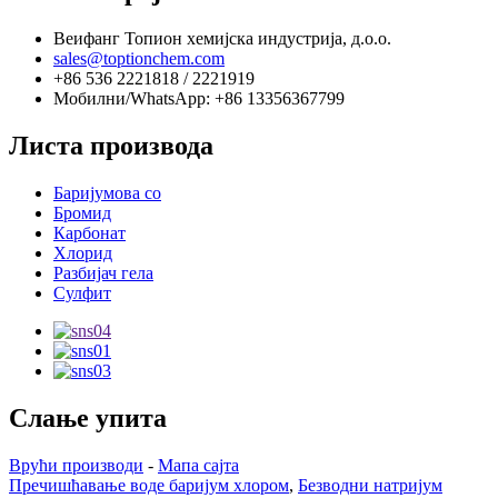
Веифанг Топион хемијска индустрија, д.о.о.
sales@toptionchem.com
+86 536 2221818 / 2221919
Мобилни/WhatsApp: +86 13356367799
Листа производа
Баријумова со
Бромид
Карбонат
Хлорид
Разбијач гела
Сулфит
Слање упита
Врући производи
-
Мапа сајта
Пречишћавање воде баријум хлором
,
Безводни натријум