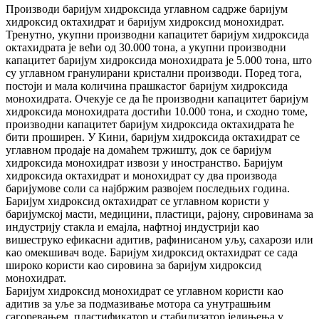
Производи баријум хидроксида углавном садрже баријум
хидроксид октахидрат и баријум хидроксид монохидрат.
Тренутно, укупни производни капацитет баријум хидроксида
октахидрата је већи од 30.000 тона, а укупни производни
капацитет баријум хидроксида монохидрата је 5.000 тона, што
су углавном гранулирани кристални производи. Поред тога,
постоји и мала количина прашкастог баријум хидроксида
монохидрата. Очекује се да ће производни капацитет баријум
хидроксида монохидрата достићи 10.000 тона, и сходно томе,
производни капацитет баријум хидроксида октахидрата ће
бити проширен. У Кини, баријум хидроксида октахидрат се
углавном продаје на домаћем тржишту, док се баријум
хидроксида монохидрат извози у иностранство. Баријум
хидроксида октахидрат и монохидрат су два производа
баријумове соли са најбржим развојем последњих година.
Баријум хидроксид октахидрат се углавном користи у
баријумској масти, медицини, пластици, рајону, сировинама за
индустрију стакла и емајла, нафтној индустрији као
вишеструко ефикасни адитив, рафинисаном уљу, сахарози или
као омекшивач воде. Баријум хидроксид октахидрат се сада
широко користи као сировина за баријум хидроксид
монохидрат.
Баријум хидроксид монохидрат се углавном користи као
адитив за уље за подмазивање мотора са унутрашњим
сагоревањем, пластификатор и стабилизатор једињења у