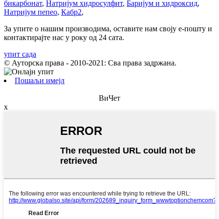
бикарбонат
,
Натријум хидросулфит
,
Баријум и хидроксид
,
Натријум пепео
,
Кабр2
,
За упите о нашим производима, оставите нам своју е-пошту и
контактирајте нас у року од 24 сата.
упит сада
© Ауторска права - 2010-2021: Сва права задржана.
Пошаљи имејл
ВиЧет
x