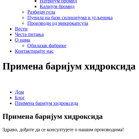
Натријум бромид
Калијум бромид
Разбијач гела
Пунила на бази силицијума и угљеника
Производи од микрокапсула
Вести
Честа питања
О нама
Обилазак фабрике
Контактирајте нас
Примена баријум хидроксида
Дом
Блог
Примена баријум хидроксида
Примена баријум хидроксида
Здраво, дођите да се консултујете о нашим производима!