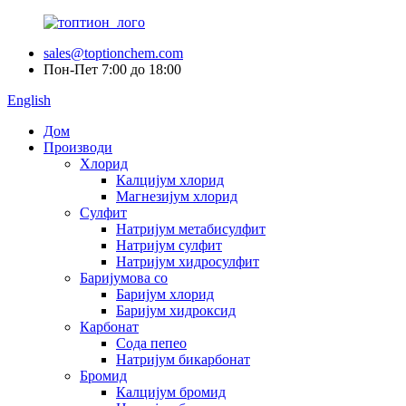
sales@toptionchem.com
Пон-Пет 7:00 до 18:00
English
Дом
Производи
Хлорид
Калцијум хлорид
Магнезијум хлорид
Сулфит
Натријум метабисулфит
Натријум сулфит
Натријум хидросулфит
Баријумова со
Баријум хлорид
Баријум хидроксид
Карбонат
Сода пепео
Натријум бикарбонат
Бромид
Калцијум бромид