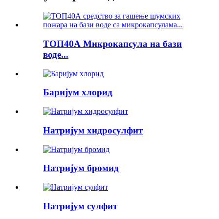
ТОП40А Микрокапсула на бази
воде...
Баријум хлорид
Натријум хидросулфит
Натријум бромид
Натријум сулфит