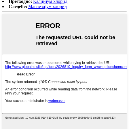
Претходно:
Калцијум хлорид
Следеће:
Магнезијум хлорид