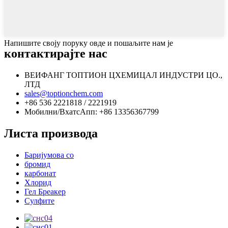
Напишите своју поруку овде и пошаљите нам је
контактирајте нас
ВЕИФАНГ ТОПТИОН ЦХЕМИЦАЛ ИНДУСТРИ ЦО.,
ЛТД
sales@toptionchem.com
+86 536 2221818 / 2221919
Мобилни/ВхатсАпп: +86 13356367799
Листа производа
Баријумова со
бромид
карбонат
Хлорид
Гел Бреакер
Сулфите