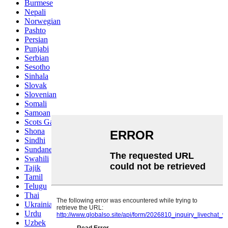
Burmese
Nepali
Norwegian
Pashto
Persian
Punjabi
Serbian
Sesotho
Sinhala
Slovak
Slovenian
Somali
Samoan
Scots Gaelic
Shona
Sindhi
Sundanese
Swahili
Tajik
Tamil
Telugu
Thai
Ukrainian
Urdu
Uzbek