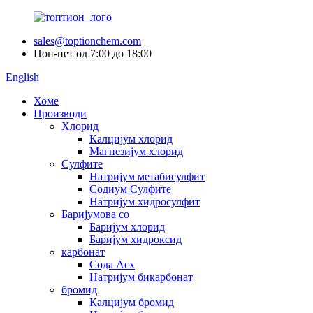
sales@toptionchem.com
Пон-пет од 7:00 до 18:00
English
Хоме
Производи
Хлорид
Калцијум хлорид
Магнезијум хлорид
Сулфите
Натријум метабисулфит
Содиум Сулфите
Натријум хидросулфит
Баријумова со
Баријум хлорид
Баријум хидроксид
карбонат
Сода Асх
Натријум бикарбонат
бромид
Калцијум бромид