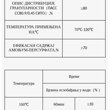
ОПИС ДИСТРИБУЦИЈЕ
ГРАНУЛАРНОСТИ
（
≥
ПАСС
80
）,
ССВ0.9/0.45 СИТО
%
ТЕМПЕРАТУРА ПРИМЕЊЕНА
70
℃
℃
-120
НА
℃
ЕФИКАСАН САДРЖАЈ
≥
70
АМОЊУМ-ПЕРСУРФАТА
,
%
Време
Температура
Брзина ослобађања у води
（
）
%
≤
60мин
100
℃
10