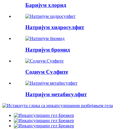
Баријум хлорид
Натријум хидросулфит
Натријум бромид
Содиум Сулфите
Натријум метабисулфит