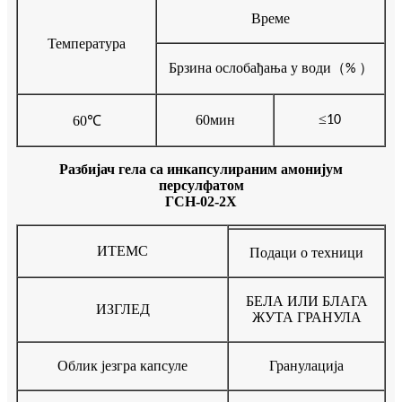
Време
Температура
Брзина ослобађања у води
（
）
%
≤
60мин
60
℃
10
Разбијач гела са инкапсулираним амонијум
персулфатом
ГСН-02-2Х
ИТЕМС
Подаци о техници
БЕЛА ИЛИ БЛАГА
ИЗГЛЕД
ЖУТА ГРАНУЛА
Облик језгра капсуле
Гранулација