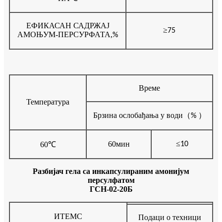
ЕФИКАСАН САДРЖАЈ
≥
75
АМОЊУМ-ПЕРСУРФАТА
,
%
Време
Температура
Брзина ослобађања у води
（
）
%
≤
60мин
60
℃
10
Разбијач гела са инкапсулираним амонијум
персулфатом
ГСН-02-20Б
ИТЕМС
Подаци о техници