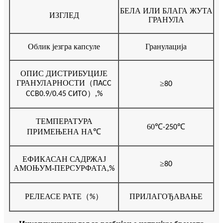
БЕЛА ИЛИ БЛАГА ЖУТА
ИЗГЛЕД
ГРАНУЛА
Облик језгра капсуле
Гранулација
ОПИС ДИСТРИБУЦИЈЕ
ГРАНУЛАРНОСТИ
（
≥
ПАСС
80
）,
ССВ0.9/0.45 СИТО
%
ТЕМПЕРАТУРА
60
℃
℃
-250
ПРИМЕЊЕНА НА
℃
ЕФИКАСАН САДРЖАЈ
≥
80
АМОЊУМ-ПЕРСУРФАТА
,
%
РЕЛЕАСЕ РАТЕ
（
）
ПРИЛАГОЂАВАЊЕ
%