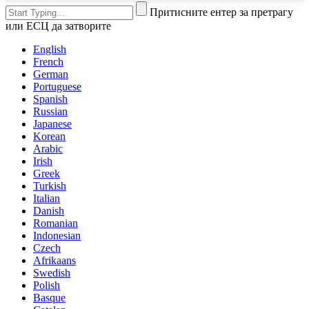
Притисните ентер за претрагу
или ЕСЦ да затворите
English
French
German
Portuguese
Spanish
Russian
Japanese
Korean
Arabic
Irish
Greek
Turkish
Italian
Danish
Romanian
Indonesian
Czech
Afrikaans
Swedish
Polish
Basque